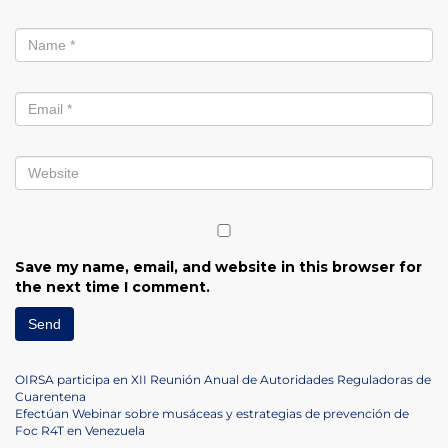
Save my name, email, and website in this browser for
the next time I comment.
Post
Previous
OIRSA participa en XII Reunión Anual de Autoridades Reguladoras de
Post
Cuarentena
navigation
Next
Efectúan Webinar sobre musáceas y estrategias de prevención de
Post
Foc R4T en Venezuela