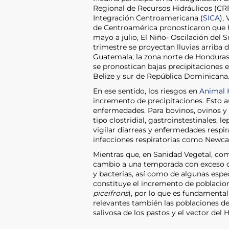
Regional de Recursos Hidráulicos (CRR
Integración Centroamericana (
SICA
),
de Centroamérica pronosticaron que h
mayo a julio, El Niño- Oscilación del
trimestre se proyectan lluvias arriba d
Guatemala; la zona norte de Honduras;
se pronostican bajas precipitaciones e
Belize y sur de República Dominicana
En ese sentido, los riesgos en
Animal 
incremento de precipitaciones. Esto a
enfermedades. Para bovinos, ovinos y 
tipo clostridial, gastroinstestinales, 
vigilar diarreas y enfermedades respira
infecciones respiratorias como Newcastl
Mientras que, en Sanidad Vegetal, co
cambio a una temporada con exceso de
y bacterias, así como de algunas especi
constituye el incremento de poblacio
piceifrons
), por lo que es fundamental 
relevantes también las poblaciones de
salivosa de los pastos y el vector del