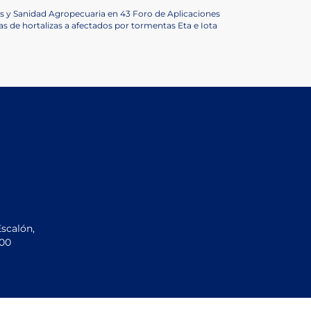
s y Sanidad Agropecuaria en 43 Foro de Aplicaciones
as de hortalizas a afectados por tormentas Eta e Iota
Escalón,
200