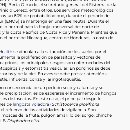
H), Berta Olmedo; el secretario general del Sistema de la
 Vinicio Cerezo, entre otros. Los servicios meteorológicos
ay un 80% de probabilidad que, durante el periodo de
 Sur (ENOS) se mantenga en una fase neutra. Durante el
e lo normal para la franja transversal del norte de
 y la costa Pacífica de Costa Rica y Panamá. Mientras que
n el norte de Nicaragua, centro de Honduras, la costa de
.
Health
se vinculan a la saturación de los suelos por el
umenta la proliferación de parásitos y vectores de
caprinos, los principales riesgos son enfermedades del
leptospirosis y estomatitis vesicular. En porcinos se debe
torias y de la piel. En aves se debe prestar atención a
e, influenza, coriza y laringotraqueitis.
mo consecuencia de un período seco y caluroso y su
 precipitación, es de esperarse el incremento de hongos
es de insectos. En este caso, el principal riesgo lo
nes de
langosta voladora
(
Schistocerca piceifrons
el refuerzo de las actividades de vigilancia. Son
 moscas de la fruta, pulgón amarillo del sorgo, chinche
 HLB
Diaphorina citri
.