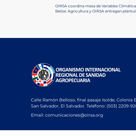
Post
Previous
OIRSA coordina mesa de Variables Climática
Post
Next
Belize: Agricultura y OIRSA entregan plántul
navigation
Post
Calle Ramón Belloso, final pasaje Isolde, Colonia 
San Salvador, El Salvador. Teléfono:
(503) 2209-9
Email: comunicaciones
@oirsa.org