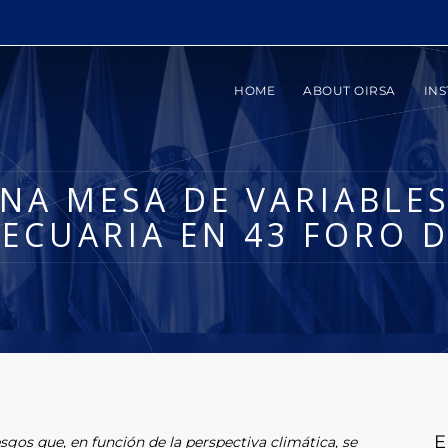
HOME
ABOUT OIRSA
INS
NA MESA DE VARIABLES
ECUARIA EN 43 FORO D
E
esgos que, en función de la perspectiva climática, se