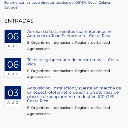
navigation
Next
Juramentan a nuevo director técnico del OIRSA, Óscar Zelaya
Post
Estradé
ENTRADAS
Auxiliar de tratamientos cuarentenarios en
06
Aeropuerto Juan Santamaría – Costa Rica
El Organismo Internacional Regional de Sanidad
AUG
Agropecuaria...
Técnico agropecuario de puesto móvil – Costa
06
Rica
El Organismo Internacional Regional de Sanidad
AUG
Agropecuaria...
Adquisición, instalación y puesta en marcha de
03
un espectrofotómetro de emisión atómica de
plasma de acoplamiento inductivo ICP-OES –
Costa Rica
AUG
El Organismo Internacional Regional de Sanidad
Agropecuaria...