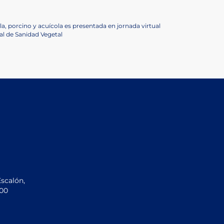
a, porcino y acuícola es presentada en jornada virtual
al de Sanidad Vegetal
Escalón,
200