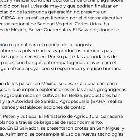
focos y realizar controles oportunos de dicha plaga, sobre
nició con las lluvias de mayo y que podrían finalizar en
oblación de la segunda generación no presente un
 OIRSA -en un esfuerzo liderado por el director ejecutivo
ector regional de Sanidad Vegetal, Carlos Urías- ha
es de México, Belize, Guatemala y El Salvador; donde se
ción
regional para el manejo de la langosta
obombas pulverizadoras y productos químicos para
ses que lo necesiten. Por su parte, las autoridades de
e países, con hongos entomopatógenos, claves para el
ragua ofrece apoyar con su experiencia y equipo humano
no de los países, en México, se desarrolla una campaña
acción, que implica exploraciones en las áreas gregarígenas
de agroquímicos en cultivos. En Belize, productores han
os y la Autoridad de Sanidad Agropecuaria (
BAHA
) realiza
 daños y establecer acciones de control.
 Petén y Jutiapa. El Ministerio de Agricultura, Ganadería
rolando a través de brigadas de reconocimiento,
éreo. En El Salvador, se presentaron brotes en San Miguel y
es. Asimismo, se contempla el uso de nuevas tecnologías