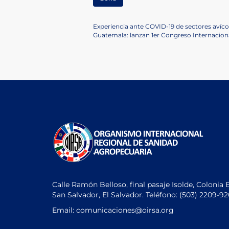
Post
Previous
Experiencia ante COVID-19 de sectores avícol
Post
Next
Guatemala: lanzan 1er Congreso Internacion
navigation
Post
Calle Ramón Belloso, final pasaje Isolde, Colonia 
San Salvador, El Salvador. Teléfono:
(503) 2209-9
Email: comunicaciones
@oirsa.org