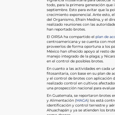
vigilancia fitosanitaria para detectar 
todo, para la primera generación que i
septiembre. Esto para evitar que la p
crecimiento exponencial. Ante esto, el
del Organismo, Efraín Medina, y el dir
realizado reuniones con las autoridad
han reportado brotes.
El OIRSA ha compartido el
plan de ac
centroamericana y se cuenta con mot
proveerlos de forma oportuna a los paí
México han ofrecido apoyo al resto d
manejo integrado de la plaga; y Nica
en el control de posibles brotes.
En cuanto a las actividades en cada u
fitosanitaria, con base en su plan de 
y el control de brotes con aplicación 
realizado control en cultivos afectad
una prospección nacional para evaluar
En Guatemala, se reportaron brotes en
y Alimentación (
MAGA
) los está cont
identificación y control terrestre y a
Ahuachapán y ya se atienden los brot