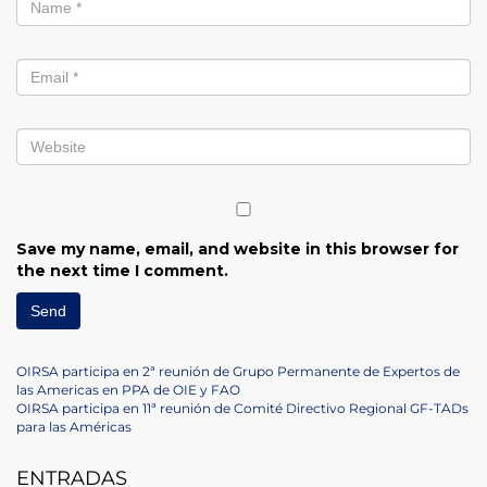
Save my name, email, and website in this browser for
the next time I comment.
Post
Previous
OIRSA participa en 2ª reunión de Grupo Permanente de Expertos de
Post
las Americas en PPA de OIE y FAO
navigation
Next
OIRSA participa en 11ª reunión de Comité Directivo Regional GF-TADs
Post
para las Américas
ENTRADAS