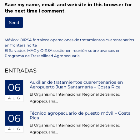
Save my name, email, and website in this browser for
the next time I comment.
Post
Previous
México: OIRSA fortalece operaciones de tratamientos cuarentenarios
Post
en frontera norte
navigation
Next
El Salvador: MAG y OIRSA sostienen reunión sobre avances en
Post
Programa de Trazabilidad Agropecuaria
ENTRADAS
Auxiliar de tratamientos cuarentenarios en
06
Aeropuerto Juan Santamaría – Costa Rica
El Organismo Internacional Regional de Sanidad
AUG
Agropecuaria...
Técnico agropecuario de puesto móvil – Costa
06
Rica
El Organismo Internacional Regional de Sanidad
AUG
Agropecuaria...