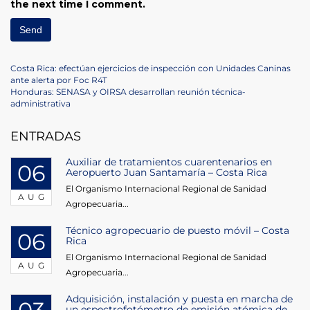
the next time I comment.
Post
Previous
Costa Rica: efectúan ejercicios de inspección con Unidades Caninas
Post
ante alerta por Foc R4T
navigation
Next
Honduras: SENASA y OIRSA desarrollan reunión técnica-
Post
administrativa
ENTRADAS
Auxiliar de tratamientos cuarentenarios en
06
Aeropuerto Juan Santamaría – Costa Rica
El Organismo Internacional Regional de Sanidad
AUG
Agropecuaria...
Técnico agropecuario de puesto móvil – Costa
06
Rica
El Organismo Internacional Regional de Sanidad
AUG
Agropecuaria...
Adquisición, instalación y puesta en marcha de
un espectrofotómetro de emisión atómica de