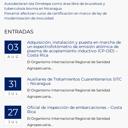
Post
Previous
Autodeclaran isla Ometepe como área libre de brucelosis y
Post
tuberculosis bovina en Nicaragua
navigation
Next
Panamá: efectúan curso de certificación en marco de ley de
Post
modernización de inocuidad
ENTRADAS
Adquisición, instalación y puesta en marcha de
03
un espectrofotómetro de emisión atómica de
plasma de acoplamiento inductivo ICP-OES –
Costa Rica
AUG
El Organismo Internacional Regional de Sanidad
Agropecuaria...
Auxiliares de Tratamientos Cuarentenarios SITC
31
– Nicaragua
El Organismo Internacional Regional de Sanidad
JUL
Agropecuaria...
Oficial de inspección de embarcaciones – Costa
27
Rica
El Organismo Internacional Regional de Sanidad
JUL
Agropecuaria...