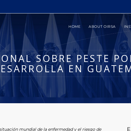
HOME
ABOUT OIRSA
INS
IONAL SOBRE PESTE PO
DESARROLLA EN GUATE
E
 situación mundial de la enfermedad y el riesgo de