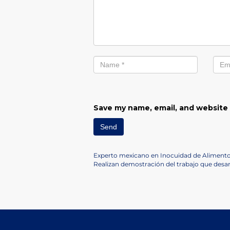
Save my name, email, and website 
Post
Previous
Experto mexicano en Inocuidad de Alimentos
Post
Next
Realizan demostración del trabajo que des
navigation
Post