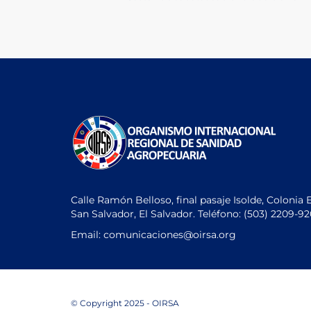
navigation
Post
Calle Ramón Belloso, final pasaje Isolde, Colonia 
San Salvador, El Salvador. Teléfono:
(503) 2209-9
Email: comunicaciones
@oirsa.org
© Copyright 2025 - OIRSA