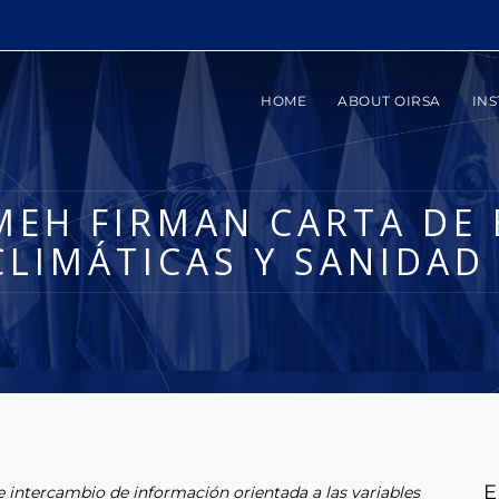
HOME
ABOUT OIRSA
INS
UMEH FIRMAN CARTA DE
CLIMÁTICAS Y SANIDA
E
 intercambio de información orientada a las variables