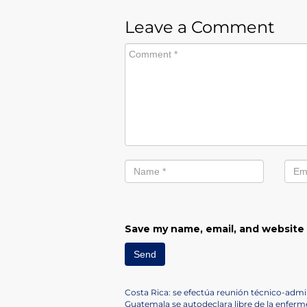
Leave a Comment
Save my name, email, and website 
Post
Previous
Costa Rica: se efectúa reunión técnico-adm
Post
Next
Guatemala se autodeclara libre de la enfer