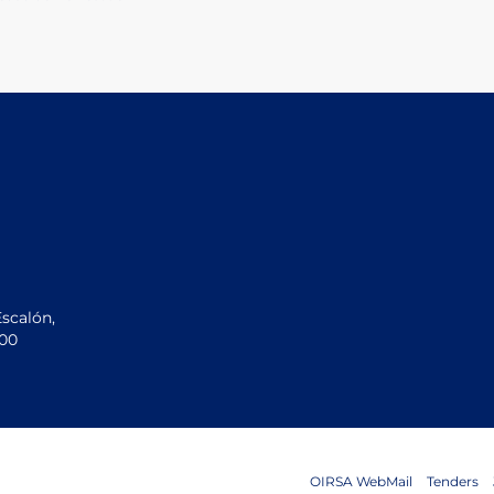
Escalón,
200
OIRSA WebMail
Tenders