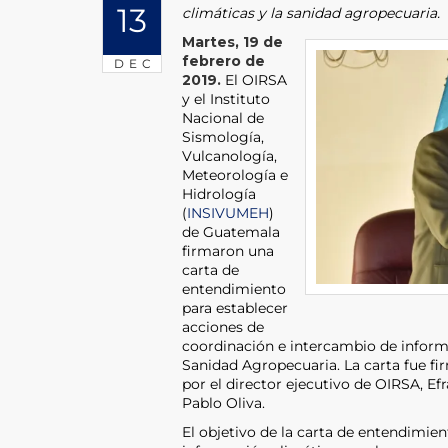
13
climáticas y la sanidad agropecuaria.
Martes, 19 de
febrero de
DEC
2019.
El OIRSA
y el Instituto
Nacional de
Sismología,
Vulcanología,
Meteorología e
Hidrología
(
INSIVUMEH
)
de Guatemala
firmaron una
carta de
entendimiento
para establecer
acciones de
coordinación e intercambio de informa
Sanidad Agropecuaria. La carta fue fi
por el director ejecutivo de OIRSA, Ef
Pablo Oliva.
El objetivo de la carta de entendimien