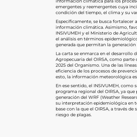
información climática para los proce
emergentes y reemergentes cuya incide
condición del tiempo, el clima y su var
Específicamente, se busca fortalecer
información climática. Asimismo, fav
INSIVUMEH y el Ministerio de Agricult
el análisis en términos epidemiológico
generada que permitan la generación
La carta se enmarca en el desarrollo 
Agropecuaria del OIRSA, como parte de
2025 del Organismo. Una de las líneas
eficiencia de los procesos de preven
esto, la información meteorológica e
En ese sentido, el INSIVUMEH, como s
programa regional del OIRSA, ya que pr
generación del WRF (Weather Research
su interpretación epidemiológica en t
base con la que el OIRSA, a través de 
riesgo de plagas.