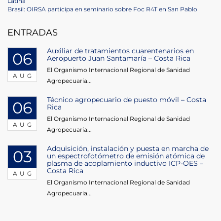
Post
Latina
navigation
Next
Brasil: OIRSA participa en seminario sobre Foc R4T en San Pablo
Post
ENTRADAS
Auxiliar de tratamientos cuarentenarios en
06
Aeropuerto Juan Santamaría – Costa Rica
El Organismo Internacional Regional de Sanidad
AUG
Agropecuaria...
Técnico agropecuario de puesto móvil – Costa
06
Rica
El Organismo Internacional Regional de Sanidad
AUG
Agropecuaria...
Adquisición, instalación y puesta en marcha de
03
un espectrofotómetro de emisión atómica de
plasma de acoplamiento inductivo ICP-OES –
Costa Rica
AUG
El Organismo Internacional Regional de Sanidad
Agropecuaria...