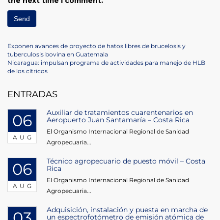
the next time I comment.
Post
Previous
Exponen avances de proyecto de hatos libres de brucelosis y
Post
tuberculosis bovina en Guatemala
navigation
Next
Nicaragua: impulsan programa de actividades para manejo de HLB
Post
de los cítricos
ENTRADAS
Auxiliar de tratamientos cuarentenarios en
06
Aeropuerto Juan Santamaría – Costa Rica
El Organismo Internacional Regional de Sanidad
AUG
Agropecuaria...
Técnico agropecuario de puesto móvil – Costa
06
Rica
El Organismo Internacional Regional de Sanidad
AUG
Agropecuaria...
Adquisición, instalación y puesta en marcha de
03
un espectrofotómetro de emisión atómica de