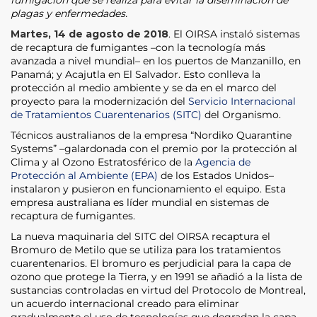
plagas y enfermedades.
Martes, 14 de agosto de 2018
. El OIRSA instaló sistemas
de recaptura de fumigantes –con la tecnología más
avanzada a nivel mundial– en los puertos de Manzanillo, en
Panamá; y Acajutla en El Salvador. Esto conlleva la
protección al medio ambiente y se da en el marco del
proyecto para la modernización del
Servicio Internacional
de Tratamientos Cuarentenarios (SITC)
del Organismo.
Técnicos australianos de la empresa “Nordiko Quarantine
Systems” –galardonada con el premio por la protección al
Clima y al Ozono Estratosférico de la
Agencia de
Protección al Ambiente (EPA)
de los Estados Unidos–
instalaron y pusieron en funcionamiento el equipo. Esta
empresa australiana es líder mundial en sistemas de
recaptura de fumigantes.
La nueva maquinaria del SITC del OIRSA recaptura el
Bromuro de Metilo que se utiliza para los tratamientos
cuarentenarios. El bromuro es perjudicial para la capa de
ozono que protege la Tierra, y en 1991 se añadió a la lista de
sustancias controladas en virtud del Protocolo de Montreal,
un acuerdo internacional creado para eliminar
gradualmente el uso de tecnologías que degradan la capa