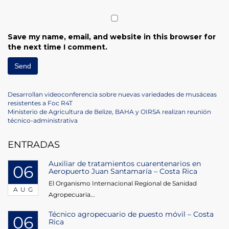
Save my name, email, and website in this browser for
the next time I comment.
Post
Previous
Desarrollan videoconferencia sobre nuevas variedades de musáceas
Post
resistentes a Foc R4T
navigation
Next
Ministerio de Agricultura de Belize, BAHA y OIRSA realizan reunión
Post
técnico-administrativa
ENTRADAS
Auxiliar de tratamientos cuarentenarios en
06
Aeropuerto Juan Santamaría – Costa Rica
El Organismo Internacional Regional de Sanidad
AUG
Agropecuaria...
Técnico agropecuario de puesto móvil – Costa
06
Rica