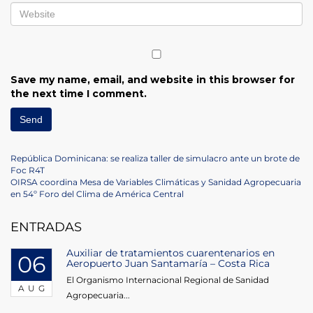
Save my name, email, and website in this browser for
the next time I comment.
Post
Previous
República Dominicana: se realiza taller de simulacro ante un brote de
Post
Foc R4T
navigation
Next
OIRSA coordina Mesa de Variables Climáticas y Sanidad Agropecuaria
Post
en 54º Foro del Clima de América Central
ENTRADAS
Auxiliar de tratamientos cuarentenarios en
06
Aeropuerto Juan Santamaría – Costa Rica
El Organismo Internacional Regional de Sanidad
AUG
Agropecuaria...