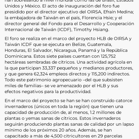
Unidos y México. El acto de inauguración del foro fue
presidido por el director ejecutivo del OIRSA, Efraín Medina;
la embajadora de Taiwán en el país, Florencia Hsie; y el
director general del Fondo para el Desarrollo y Cooperación
Internacional de Taiwán (ICDF), Timothy Hsiang.
El foro se realiza en el marco del proyecto HLB de OIRSA y
Taiwán ICDF que se ejecuta en Belize, Guatemala,
Honduras, El Salvador, Nicaragua, Panamá y la República
Dominicana. Estos siete países cuentan con 125,752
hectáreas sembradas de cítricos. Una actividad agrícola en
la que participan 33,337 pequeños y medianos productores,
y que genera 62,324 empleos directos y 115,200 indirectos.
Todo este patrimonio agropecuario –del que subsisten
miles de familias– se ve amenazado por el HLB y sus
efectos negativos para la productividad.
En el marco del proyecto se han se han construido catorce
invernaderos (únicos en toda la región) que tienen una
capacidad de producción de, al menos, 1.2 millones de
plantas o yemas sanas de cítricos. Estos invernaderos
seguirán produciendo plantas sanas de calidad por un lapso
mínimo de los próximos 20 años. Además, se han
capacitado a más de 4,500 citricultores en 29 parcelas