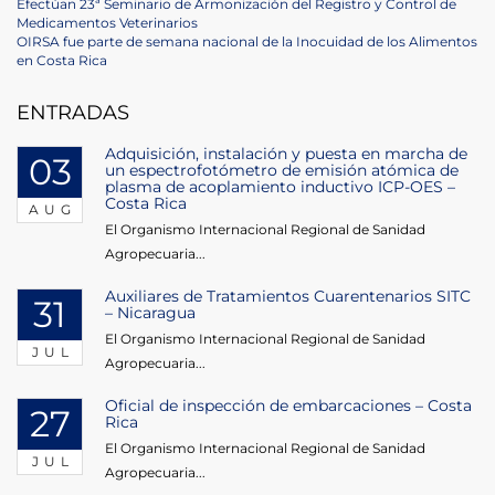
Post
Previous
Efectúan 23ª Seminario de Armonización del Registro y Control de
Post
Medicamentos Veterinarios
navigation
Next
OIRSA fue parte de semana nacional de la Inocuidad de los Alimentos
Post
en Costa Rica
ENTRADAS
Adquisición, instalación y puesta en marcha de
03
un espectrofotómetro de emisión atómica de
plasma de acoplamiento inductivo ICP-OES –
Costa Rica
AUG
El Organismo Internacional Regional de Sanidad
Agropecuaria...
Auxiliares de Tratamientos Cuarentenarios SITC
31
– Nicaragua
El Organismo Internacional Regional de Sanidad
JUL
Agropecuaria...
Oficial de inspección de embarcaciones – Costa
27
Rica
El Organismo Internacional Regional de Sanidad
JUL
Agropecuaria...