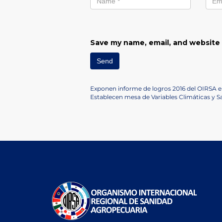
Save my name, email, and website 
Post
Previous
Exponen informe de logros 2016 del OIRSA 
Post
Next
Establecen mesa de Variables Climáticas y
navigation
Post