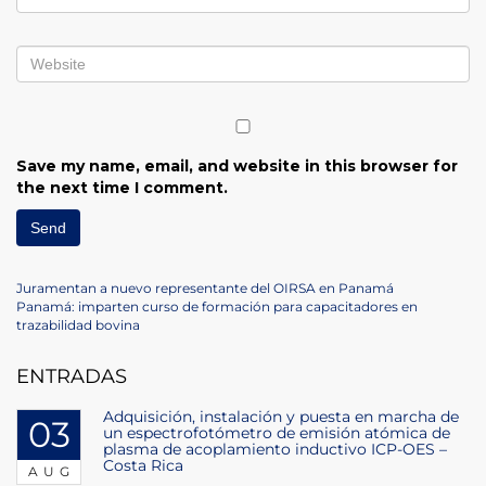
Save my name, email, and website in this browser for
the next time I comment.
Post
Previous
Juramentan a nuevo representante del OIRSA en Panamá
Post
Next
Panamá: imparten curso de formación para capacitadores en
navigation
Post
trazabilidad bovina
ENTRADAS
Adquisición, instalación y puesta en marcha de
03
un espectrofotómetro de emisión atómica de
plasma de acoplamiento inductivo ICP-OES –
Costa Rica
AUG