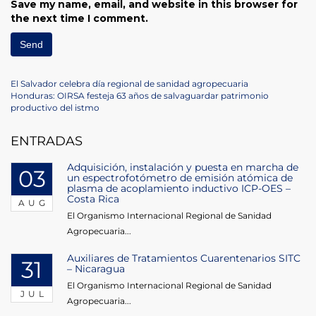
Save my name, email, and website in this browser for
the next time I comment.
Post
Previous
El Salvador celebra día regional de sanidad agropecuaria
Post
Next
Honduras: OIRSA festeja 63 años de salvaguardar patrimonio
navigation
Post
productivo del istmo
ENTRADAS
Adquisición, instalación y puesta en marcha de
03
un espectrofotómetro de emisión atómica de
plasma de acoplamiento inductivo ICP-OES –
Costa Rica
AUG
El Organismo Internacional Regional de Sanidad
Agropecuaria...
Auxiliares de Tratamientos Cuarentenarios SITC
31
– Nicaragua
El Organismo Internacional Regional de Sanidad
JUL
Agropecuaria...