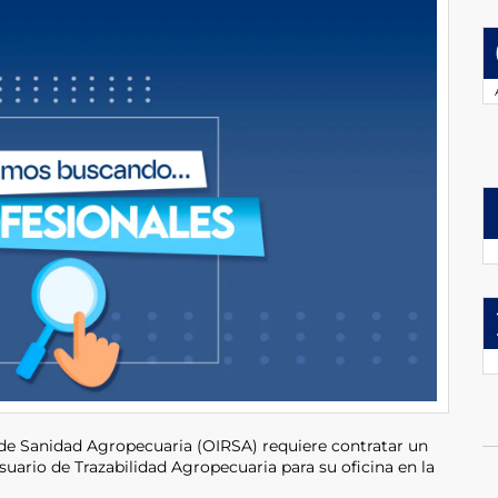
de Sanidad Agropecuaria (OIRSA) requiere contratar un
usuario de Trazabilidad Agropecuaria para su oficina en la