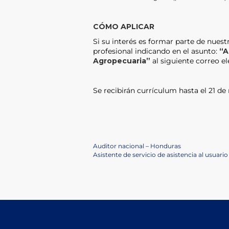
CÓMO APLICAR
Si su interés es formar parte de nuestr
profesional indicando en el asunto:
“A
Agropecuaria”
al siguiente correo e
Se recibirán currículum hasta el 21 de
Post
Previous
Auditor nacional – Honduras
Post
Next
Asistente de servicio de asistencia al usuari
navigation
Post