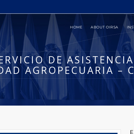
HOME
ABOUT OIRSA
INS
ERVICIO DE ASISTENCI
DAD AGROPECUARIA – 
E