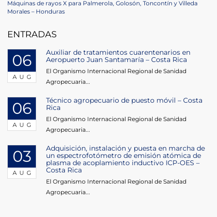
navigation
Next
Máquinas de rayos X para Palmerola, Golosón, Toncontín y Villeda
Post
Morales – Honduras
ENTRADAS
Auxiliar de tratamientos cuarentenarios en
06
Aeropuerto Juan Santamaría – Costa Rica
El Organismo Internacional Regional de Sanidad
AUG
Agropecuaria...
Técnico agropecuario de puesto móvil – Costa
06
Rica
El Organismo Internacional Regional de Sanidad
AUG
Agropecuaria...
Adquisición, instalación y puesta en marcha de
03
un espectrofotómetro de emisión atómica de
plasma de acoplamiento inductivo ICP-OES –
Costa Rica
AUG
El Organismo Internacional Regional de Sanidad
Agropecuaria...