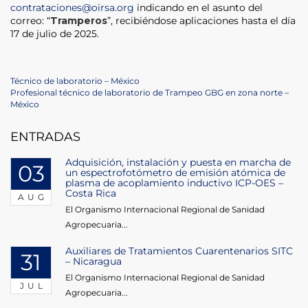
contrataciones@oirsa.org
indicando en el asunto del
correo: “
Tramperos
”, recibiéndose aplicaciones hasta el día
17 de julio de 2025.
Post
Previous
Técnico de laboratorio – México
Post
Next
Profesional técnico de laboratorio de Trampeo GBG en zona norte –
navigation
Post
México
ENTRADAS
Adquisición, instalación y puesta en marcha de
03
un espectrofotómetro de emisión atómica de
plasma de acoplamiento inductivo ICP-OES –
Costa Rica
AUG
El Organismo Internacional Regional de Sanidad
Agropecuaria...
Auxiliares de Tratamientos Cuarentenarios SITC
31
– Nicaragua
El Organismo Internacional Regional de Sanidad
JUL
Agropecuaria...