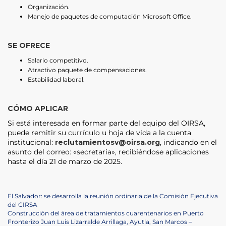
Organización.
Manejo de paquetes de computación Microsoft Office.
SE OFRECE
Salario competitivo.
Atractivo paquete de compensaciones.
Estabilidad laboral.
CÓMO APLICAR
Si está interesada en formar parte del equipo del OIRSA,
puede remitir su currículo u hoja de vida a la cuenta
institucional:
reclutamientosv@oirsa.org
, indicando en el
asunto del correo: «secretaria», recibiéndose aplicaciones
hasta el día 21 de marzo de 2025.
Post
Previous
El Salvador: se desarrolla la reunión ordinaria de la Comisión Ejecutiva
Post
del CIRSA
navigation
Next
Construcción del área de tratamientos cuarentenarios en Puerto
Post
Fronterizo Juan Luis Lizarralde Arrillaga, Ayutla, San Marcos –