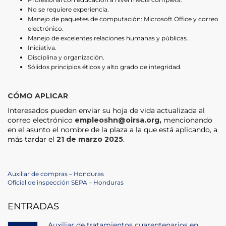
No se requiere experiencia.
Manejo de paquetes de computación: Microsoft Office y correo
electrónico.
Manejo de excelentes relaciones humanas y públicas.
Iniciativa.
Disciplina y organización.
Sólidos principios éticos y alto grado de integridad.
CÓMO APLICAR
Interesados pueden enviar su hoja de vida actualizada al
correo electrónico
empleoshn@oirsa.org
,
mencionando
en el asunto el nombre de la plaza a la que está aplicando, a
más tardar el
21 de marzo 2025
.
Post
Previous
Auxiliar de compras – Honduras
Post
Next
Oficial de inspección SEPA – Honduras
navigation
Post
ENTRADAS
Auxiliar de tratamientos cuarentenarios en