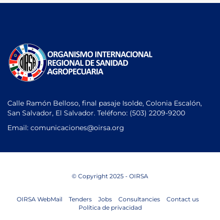
Calle Ramón Belloso, final pasaje Isolde, Colonia Escalón,
San Salvador, El Salvador. Teléfono:
(503) 2209-9200
Email: comunicaciones
@oirsa.org
© Copyright 2025 - OIRSA
OIRSA WebMail
Tenders
Jobs
Consultancies
Contact us
Política de privacidad