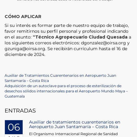
CÓMO APLICAR
Si su interés es formar parte de nuestro equipo de trabajo,
favor remitirnos su perfil personal y profesional indicando
en el asunto:
“Técnico Agropecuario Ciudad Quesada
a
los siguientes correos electrónicos: dgonzalez@oirsa.org y
gzuniga@oirsa.org. Se recibirán currículum hasta el 16 de
diciembre de 2024.
Post
Previous
Auxiliar de Tratamientos Cuarentenarios en Aeropuerto Juan
Post
Santamaría – Costa Rica
navigation
Next
Adquisición de un autoclave para el proceso de esterilización de
Post
desechos sólidos internacionales para el Aeropuerto Mundo Maya –
Guatemala
ENTRADAS
Auxiliar de tratamientos cuarentenarios en
06
Aeropuerto Juan Santamaría – Costa Rica
El Organismo Internacional Regional de Sanidad