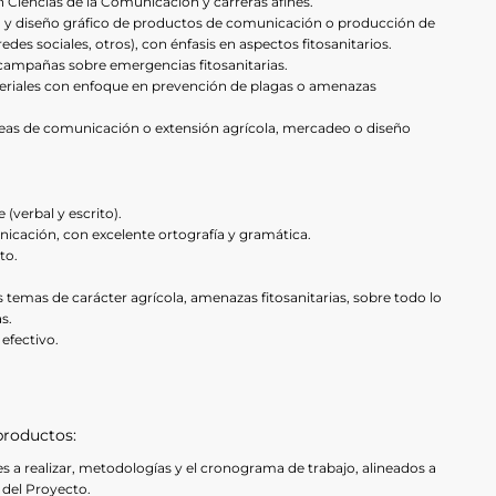
 Ciencias de la Comunicación y carreras afines.
n y diseño gráfico de productos de comunicación o producción de
edes sociales, otros), con énfasis en aspectos fitosanitarios.
 campañas sobre emergencias fitosanitarias.
riales con enfoque en prevención de plagas o amenazas
reas de comunicación o extensión agrícola, mercadeo o diseño
 (verbal y escrito).
icación, con excelente ortografía y gramática.
to.
s temas de carácter agrícola, amenazas fitosanitarias, sobre todo lo
s.
efectivo.
productos:
es a realizar, metodologías y el cronograma de trabajo, alineados a
 del Proyecto.