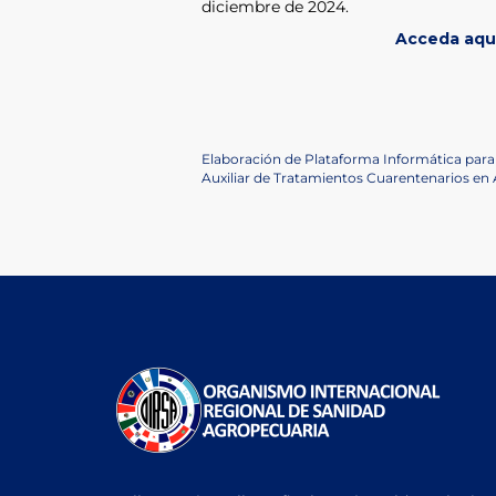
diciembre de 2024.
Acceda aquí
Post
Previous
Elaboración de Plataforma Informática para
Post
Next
Auxiliar de Tratamientos Cuarentenarios en
navigation
Post