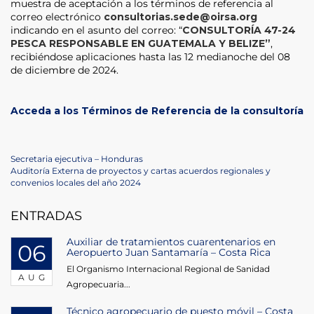
muestra de aceptación a los términos de referencia al
correo electrónico
consultorias.sede@oirsa.org
indicando en el asunto del correo: “
CONSULTORÍA 47-24
PESCA RESPONSABLE EN GUATEMALA Y BELIZE”
,
recibiéndose aplicaciones hasta las 12 medianoche del 08
de diciembre de 2024.
Acceda a los Términos de Referencia de la consultoría
Post
Previous
Secretaria ejecutiva – Honduras
Post
Next
Auditoría Externa de proyectos y cartas acuerdos regionales y
navigation
Post
convenios locales del año 2024
ENTRADAS
Auxiliar de tratamientos cuarentenarios en
06
Aeropuerto Juan Santamaría – Costa Rica
El Organismo Internacional Regional de Sanidad
AUG
Agropecuaria...
Técnico agropecuario de puesto móvil – Costa