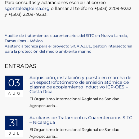
Para consultas y aclaraciones escribir al correo
sgonzalez@oirsa.org
o llamar al teléfono +(503) 2209-9232
y +(503) 2209- 9233.
Post
Previous
Auxiliar de tratamientos cuarentenarios del SITC en Nuevo Laredo,
Post
Tamaulipas – México
navigation
Next
Asistencia técnica para el proyecto SICA AZUL, gestión intersectorial
Post
para la protección del medio ambiente marino
ENTRADAS
Adquisición, instalación y puesta en marcha de
03
un espectrofotómetro de emisión atómica de
plasma de acoplamiento inductivo ICP-OES –
Costa Rica
AUG
El Organismo Internacional Regional de Sanidad
Agropecuaria...
Auxiliares de Tratamientos Cuarentenarios SITC
31
– Nicaragua
El Organismo Internacional Regional de Sanidad
JUL
Agropecuaria...