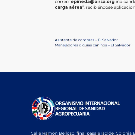
correo:
epineda@oirsa.org
indicando
carga aérea
”, recibiéndose aplicacion
Post
Previous
Asistente de compras – El Salvador
Post
Next
Manejadores o guías caninos – El Salvador
navigation
Post
Calle Ramón Belloso, final pasaje Isolde, Colonia 