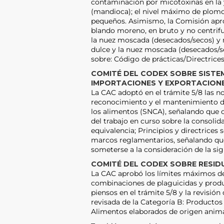
contaminación por micotoxinas en la 
(mandioca); el nivel máximo de plomo
pequeños. Asimismo, la Comisión apro
blando moreno, en bruto y no centrifug
la nuez moscada (desecados/secos) y n
dulce y la nuez moscada (desecados/s
sobre: Código de prácticas/Directrices
COMITÉ DEL CODEX SOBRE SISTEM
IMPORTACIONES Y EXPORTACIONE
La CAC adoptó en el trámite 5/8 las no
reconocimiento y el mantenimiento de 
los alimentos (SNCA), señalando que c
del trabajo en curso sobre la consolida
equivalencia; Principios y directrices 
marcos reglamentarios, señalando que
someterse a la consideración de la si
COMITÉ DEL CODEX SOBRE RESIDU
La CAC aprobó los límites máximos de
combinaciones de plaguicidas y produc
piensos en el trámite 5/8 y la revisión
revisada de la Categoría B: Productos 
Alimentos elaborados de origen animal,