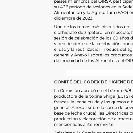
países miembros del OIRSA participar
su 46.º período de sesiones en la Sede
Alimentación y la Agricultura (FAO) en
diciembre de 2023.
Uno de los temas más discutidos en la 
clorhidrato de zilpaterol en músculo,
sesión de celebración de los 60 años 
video de cierre de la celebración, don
el uso y la reutilización inocuos del 
general y Anexo I sobre los productos
de Inocuidad de los Alimentos del OIR
COMITÉ DEL CODEX DE HIGIENE DE
La Comisión aprobó en el trámite 5/8 l
productora de la toxina Shiga (ECTS) e
frescas, la leche cruda y los quesos a
general, Anexo I sobre la carne de bov
base de leche cruda); las Directrices p
producción y elaboración de alimentos
mencionadas anteriormente.
Asimismo, la Comisión aprobó la prop