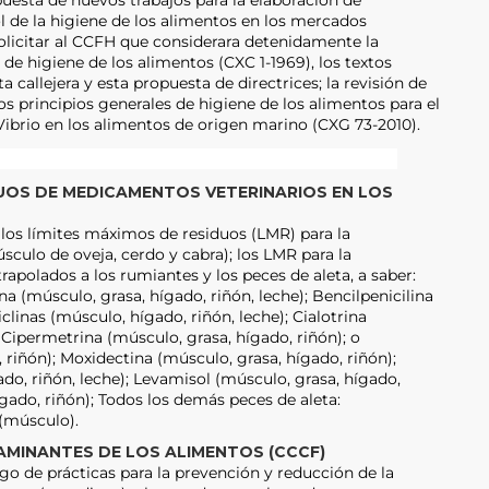
l de la higiene de los alimentos en los mercados
solicitar al CCFH que considerara detenidamente la
 de higiene de los alimentos (CXC 1-1969), los textos
 callejera y esta propuesta de directrices; la revisión de
los principios generales de higiene de los alimentos para el
Vibrio en los alimentos de origen marino (CXG 73-2010).
UOS DE MEDICAMENTOS VETERINARIOS EN LOS
 los límites máximos de residuos (LMR) para la
sculo de oveja, cerdo y cabra); los LMR para la
trapolados a los rumiantes y los peces de aleta, a saber:
 (músculo, grasa, hígado, riñón, leche); Bencilpenicilina
iclinas (músculo, hígado, riñón, leche); Cialotrina
; Cipermetrina (músculo, grasa, hígado, riñón); o
riñón); Moxidectina (músculo, grasa, hígado, riñón);
do, riñón, leche); Levamisol (músculo, grasa, hígado,
ígado, riñón); Todos los demás peces de aleta:
(músculo).
MINANTES DE LOS ALIMENTOS (CCCF)
go de prácticas para la prevención y reducción de la