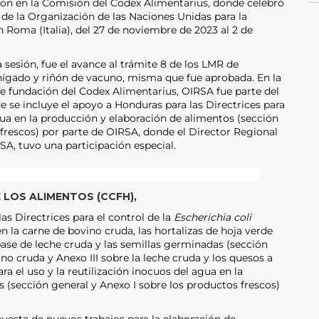
on en la Comisión del Codex Alimentarius, donde celebró
 de la Organización de las Naciones Unidas para la
 Roma (Italia), del 27 de noviembre de 2023 al 2 de
sesión, fue el avance al trámite 8 de los LMR de
 hígado y riñón de vacuno, misma que fue aprobada. En la
de fundación del Codex Alimentarius, OIRSA fue parte del
de se incluye el apoyo a Honduras para las Directrices para
agua en la producción y elaboración de alimentos (sección
 frescos) por parte de OIRSA, donde el Director Regional
SA, tuvo una participación especial.
 LOS ALIMENTOS (CCFH),
as Directrices para el control de la
Escherichia coli
n la carne de bovino cruda, las hortalizas de hoja verde
 base de leche cruda y las semillas germinadas (sección
ino cruda y Anexo III sobre la leche cruda y los quesos a
ara el uso y la reutilización inocuos del agua en la
 (sección general y Anexo I sobre los productos frescos)
uesta de nuevos trabajos para la elaboración de