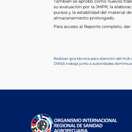
También se aprobó como nuevos trabajo
su evaluación por la JMPR; la elabora
pureza y la estabilidad del material d
almacenamiento prolongado.
Para acceso al Reporte completo, dar 
Post
Previous
Realizan gira técnica para atención del HLB d
Post
Next
OIRSA trabaja junto a autoridades dominica
navigation
Post