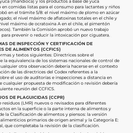
yuca (mandioca) y los productos a base de yuca
 en comidas listas para el consumo para lactantes y niños
bó en el trámite 5/8: el nivel máximo de plomo en azúcar
ado; el nivel máximo de aflatoxinas totales en el chile y
ivel máximo de ocratoxina A en el chile, el pimentón
ecos). También la Comisión aprobó un nuevo trabajo
 para prevenir o reducir la intoxicación por ciguatera.
AS DE INSPECCIÓN Y CERTIFICACIÓN DE
S DE ALIMENTOS (CCFICS)
rmas y textos siguientes: Directrices sobre el
la equivalencia de los sistemas nacionales de control de
ualquier otra observación debería hacerse en el contexto
ción de las directrices del Codex referentes a la
sobre el uso de auditorías e inspecciones a distancia en
 cualquier propuesta de modificación o revisión debería
guiente reunión del CCFICS.
OS DE PLAGUICIDAS (CCPR)
 residuos (LMR) nuevos o revisados para diferentes
tos en la superficie o la parte interna de alimentos y
 de la Clasificación de alimentos y piensos: la versión
alimenticios primarios de origen animal y la Categoría E:
 que completaba la revisión de la clasificación.