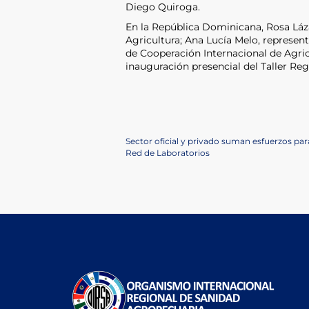
Diego Quiroga.
En la República Dominicana, Rosa Láza
Agricultura; Ana Lucía Melo, represen
de Cooperación Internacional de Agric
inauguración presencial del Taller Reg
Post
Previous
Sector oficial y privado suman esfuerzos para
Post
Next
Red de Laboratorios
navigation
Post