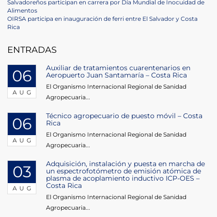
Post
Previous
Salvadoreños participan en carrera por Día Mundial de Inocuidad de
Post
Alimentos
navigation
Next
OIRSA participa en inauguración de ferri entre El Salvador y Costa
Post
Rica
ENTRADAS
Auxiliar de tratamientos cuarentenarios en
06
Aeropuerto Juan Santamaría – Costa Rica
El Organismo Internacional Regional de Sanidad
AUG
Agropecuaria...
Técnico agropecuario de puesto móvil – Costa
06
Rica
El Organismo Internacional Regional de Sanidad
AUG
Agropecuaria...
Adquisición, instalación y puesta en marcha de
03
un espectrofotómetro de emisión atómica de
plasma de acoplamiento inductivo ICP-OES –
Costa Rica
AUG
El Organismo Internacional Regional de Sanidad
Agropecuaria...