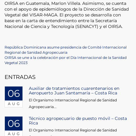
OIRSA en Guatemala, Marlon Villela. Asimismo, se cuenta
con el apoyo de epidemiólogos de la Dirección de Sanidad
Vegetal del VISAR-MAGA. El proyecto se desarrolla con
base en la carta de entendimiento entre la Secretaría
Nacional de Ciencia y Tecnología (SENACYT) y el OIRSA.
Post
Previous
República Dominicana asume presidencia de Comité Internacional
Post
Regional de Sanidad Agropecuaria
navigation
Next
OIRSA se une a la celebración por el Día Internacional de la Sanidad
Post
Vegetal 2023
ENTRADAS
Auxiliar de tratamientos cuarentenarios en
06
Aeropuerto Juan Santamaría – Costa Rica
El Organismo Internacional Regional de Sanidad
AUG
Agropecuaria...
Técnico agropecuario de puesto móvil – Costa
06
Rica
El Organismo Internacional Regional de Sanidad
AUG