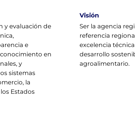
Visión
ón y evaluación de
Ser la agencia reg
nica,
referencia regiona
parencia e
excelencia técnica
reconocimiento en
desarrollo sosteni
nales, y
agroalimentario.
los sistemas
omercio, la
 los Estados