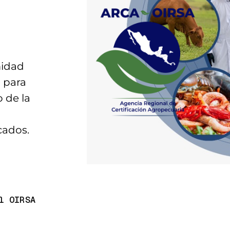
midad
n para
 de la
cados.
l OIRSA